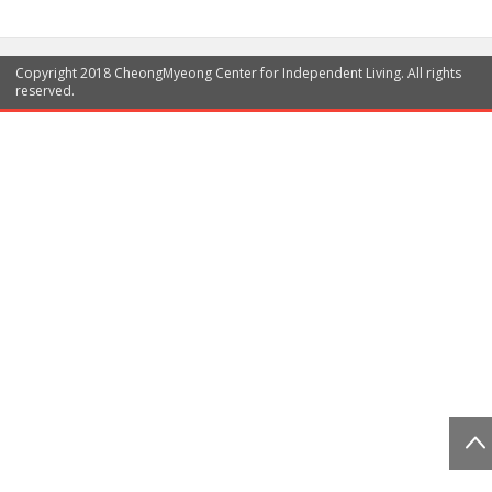
Copyright 2018 CheongMyeong Center for Independent Living. All rights
reserved.