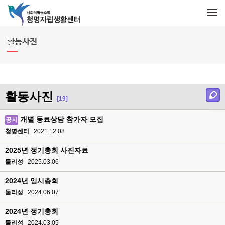
메뉴 건너뛰기
M
e
n
u
활동사진
활동사진
[19]
개별 동료상담 참가자 모집
공지
청명센터
2021.12.08
2025년 정기총회 사진자료
둘리성
2025.03.06
2024년 임시총회
둘리성
2024.06.07
2024년 정기총회
둘리성
2024.03.05