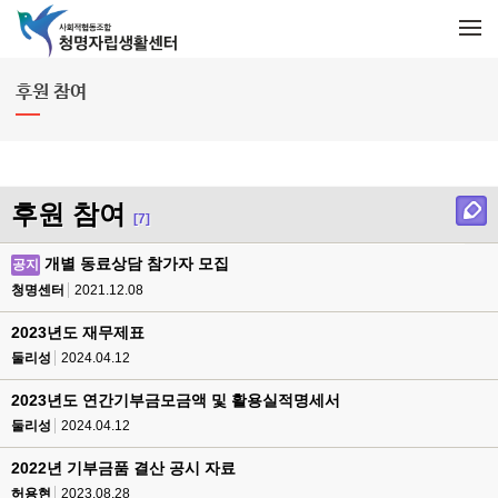
메뉴 건너뛰기
M
e
n
u
후원 참여
후원 참여
[7]
개별 동료상담 참가자 모집
공지
청명센터
2021.12.08
2023년도 재무제표
둘리성
2024.04.12
2023년도 연간기부금모금액 및 활용실적명세서
둘리성
2024.04.12
2022년 기부금품 결산 공시 자료
허용현
2023.08.28