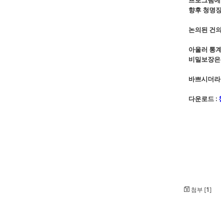
프로그램에
향후 청명장
논의된 건의
아울러 통계
비밀보장은 
바쁘시더라도
다운로드 :
첨부 [
1
]