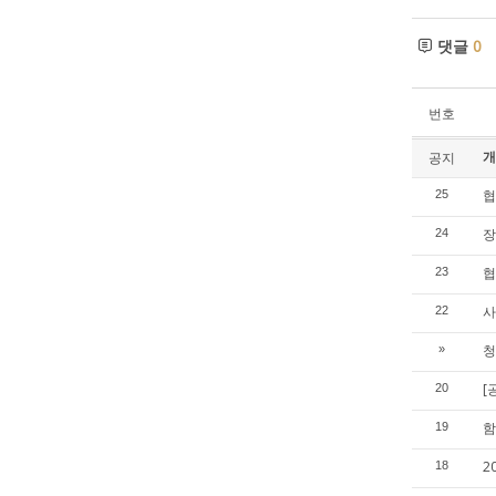
댓글
0
번호
개
공지
협
25
장
24
협
23
사
22
청
»
[
20
함
19
2
18