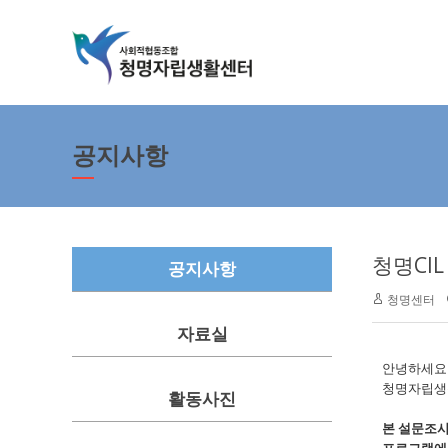
공지사항
청명CI
공지사항
청명센터
자료실
안녕하세
청명자립생
활동사진
본 설문조사