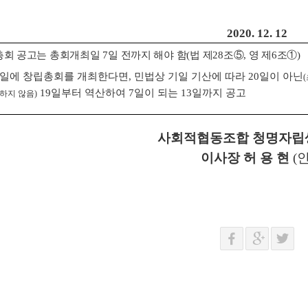
2020. 12. 12
총회 공고는 총회개최일
일 전까지 해야 함
법 제
조
⑤
영 제
조
①
7
(
28
,
6
)
일에 창립총회를 개최한다면
민법상 기일 기산에 따라
일이 아닌
,
20
(
일부터 역산하여
일이 되는
일까지 공고
하지 않음
19
7
13
)
사회적협동조합 청명자립
이사장 허 용 현
(