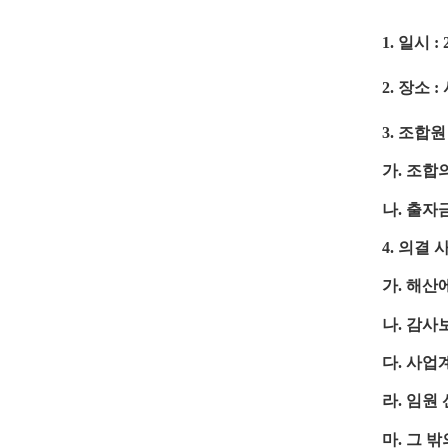
일시
1.
: 
장소
2.
:
조합원
3.
가
조합의
.
나
출자금
.
의결 
4.
가
해산에
.
나
감사보
.
다
사업계
.
라
임원 
.
마
그 밖
.