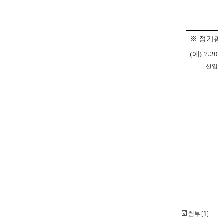
※
정기
예
(
) 7.20
산입
첨부 [
1
]