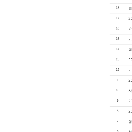
협
18
2
17
요
16
2
15
협
14
2
13
2
12
2
»
사
10
2
9
2
8
함
7
협
6