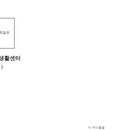
초일은
생활센터
인
)
이 게시물을