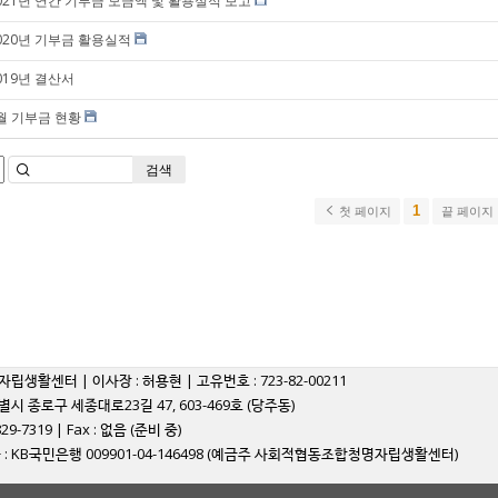
021년 연간 기부금 모금액 및 활용실적 보고
020년 기부금 활용실적
019년 결산서
월 기부금 현황
검색
1
첫 페이지
끝 페이지
자립생활센터 | 이사장 : 허용현 | 고유번호 : 723-82-00211
별시 종로구 세종대로23길 47, 603-469호 (당주동)
829-7319 | Fax : 없음 (준비 중)
: KB국민은행 009901-04-146498 (예금주 사회적협동조합청명자립생활센터)