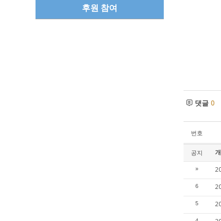
후원 참여
댓글
0
번호
개
공지
2
»
2
6
2
5
4