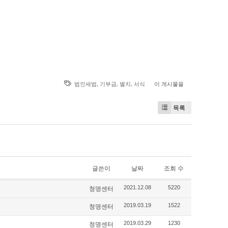
법인세법
,
기부금
,
별지
,
서식
이 게시물을
목록
글쓴이
날짜
조회 수
청명센터
2021.12.08
5220
청명센터
2019.03.19
1522
청명센터
2019.03.29
1230