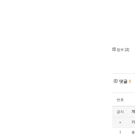
첨부 [
2
]
댓글
0
번호
개
공지
기
»
후
1