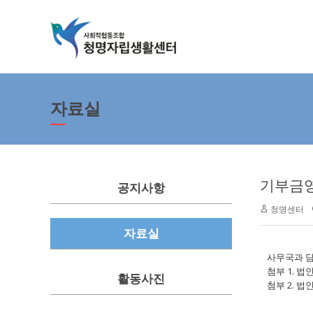
자료실
기부금영
공지사항
청명센터
자료실
사무국과 담
첨부 1. 법
활동사진
첨부 2. 법