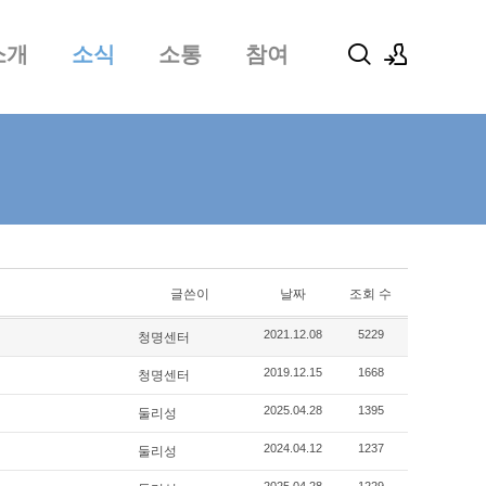
소개
소식
소통
참여
로그인
회원가입
글쓴이
날짜
조회 수
청명센터
2021.12.08
5229
청명센터
2019.12.15
1668
둘리성
2025.04.28
1395
둘리성
2024.04.12
1237