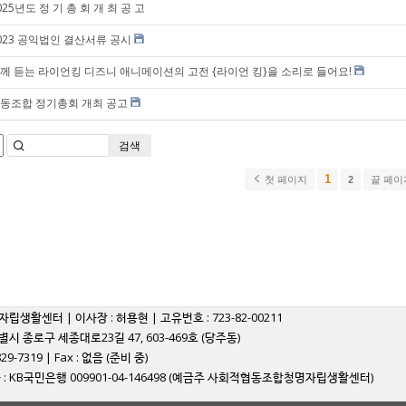
025년도 정 기 총 회 개 최 공 고
023 공익법인 결산서류 공시
께 듣는 라이언킹 디즈니 애니메이션의 고전 {라이언 킹}을 소리로 들어요!
동조합 정기총회 개최 공고
검색
1
첫 페이지
2
끝 페
자립생활센터 | 이사장 : 허용현 | 고유번호 : 723-82-00211
별시 종로구 세종대로23길 47, 603-469호 (당주동)
829-7319 | Fax : 없음 (준비 중)
: KB국민은행 009901-04-146498 (예금주 사회적협동조합청명자립생활센터)