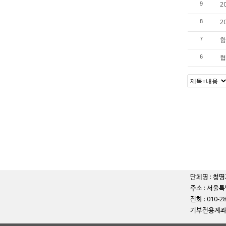
2
9
2
8
함
7
협
6
단체명 : 청명
주소 : 서울특
전화 : 010-2
기부전용계좌 