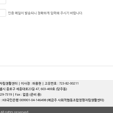
인증 메일이 발송되니 정확하게 입력해 주시기 바랍니다.
자립생활센터 | 이사장 : 허용현 | 고유번호 : 723-82-00211
별시 종로구 세종대로23길 47, 603-469호 (당주동)
829-7319 | Fax : 없음 (준비 중)
: KB국민은행 009901-04-146498 (예금주 사회적협동조합청명자립생활센터)
ll rights reserved.