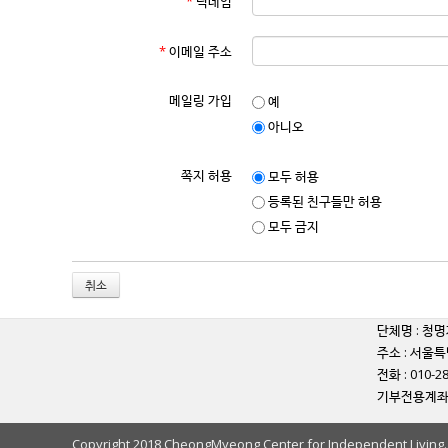
*
닉네임
*
이메일 주소
메일링 가입
예
아니오
쪽지 허용
모두 허용
등록된 친구들만 허용
모두 금지
취소
단체명 : 청명
주소 : 서울특
전화 : 010-2
기부전용계좌 
Copyright 2018 CheongMyeong Center for Independent Living. A