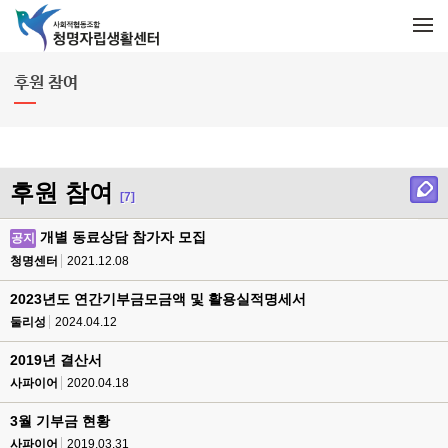
메뉴 건너뛰기
M
e
n
u
후원 참여
후원 참여
[7]
개별 동료상담 참가자 모집
공지
청명센터
2021.12.08
2023년도 연간기부금모금액 및 활용실적명세서
둘리성
2024.04.12
2019년 결산서
사파이어
2020.04.18
3월 기부금 현황
사파이어
2019.03.31