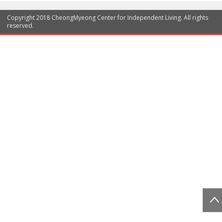
Copyright 2018 CheongMyeong Center for Independent Living. All rights
reserved.