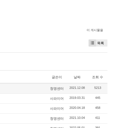
이 게시물을
목록
글쓴이
날짜
조회 수
청명센터
2021.12.08
5213
사파이어
2019.03.31
445
사파이어
2020.04.18
458
청명센터
2021.10.04
411
2022.05.01
391