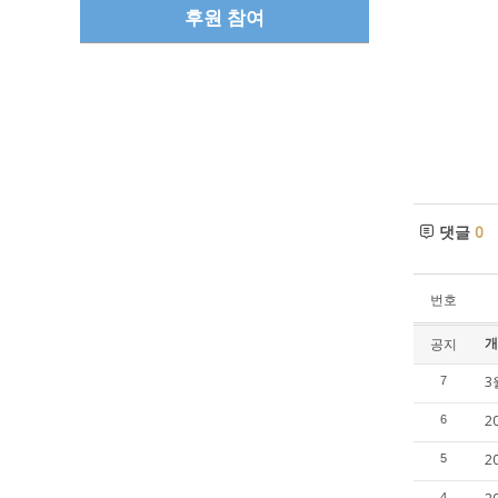
후원 참여
댓글
0
번호
개
공지
3
7
2
6
2
5
4