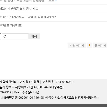
021년 연간 기부금 모금액 및 활용실적 보고
022년 기부금품 결산 공시 자료
023년도 연간기부금모금액 및 활용실적명세서
023년도 재무제표
검색
1
첫 페이지
끝 페이지
자립생활센터 | 이사장 : 허용현 | 고유번호 : 723-82-00211
별시 종로구 세종대로23길 47, 603-469호 (당주동)
829-7319 | Fax : 없음 (준비 중)
: KB국민은행 009901-04-146498 (예금주 사회적협동조합청명자립생활센터)